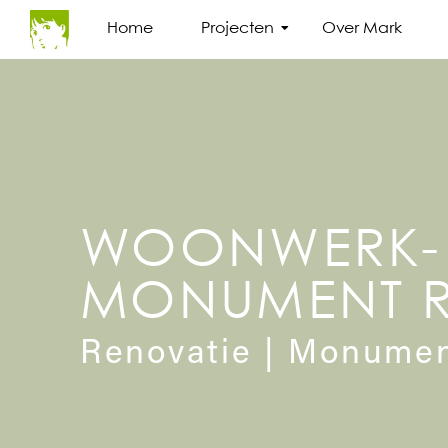
Home
Projecten
Over Mark
WOONWERK-
MONUMENT R
Renovatie | Monume