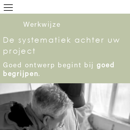
Werkwijze
De systematiek achter uw
project
Goed ontwerp begint bij
goed
begrijpen
.