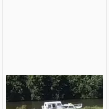
Tweekapper Zwaanshoek
Twee-onder-een-kapwoning voor twee families,
ontworpen als één samenhangend volume.
Klik hier voor meer informatie