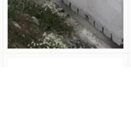
Kapverdieping Woonhuis Delft
Bestaand woonhuis uitgebreid met een extra
kapverdieping die naadloos aansluit op het
origineel.
Klik hier voor meer informatie