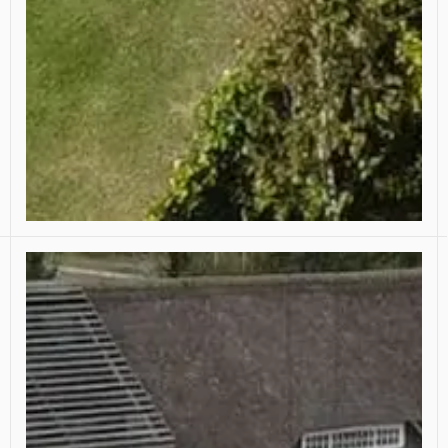
Ontwikkeling Kantoren Hoofddorp
Kleinschalige kantoorgebouwen rond een
monumentale boerderij op de Boerderijkavels
DenBurgh.
Klik hier voor meer informatie