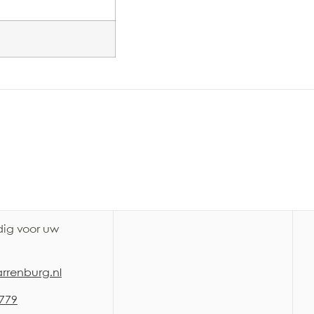
dig voor uw
rrenburg.nl
 779