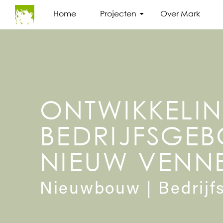
Home
Projecten
Over Mark
ONTWIKKELI
BEDRIJFSGE
NIEUW VENN
Nieuwbouw | Bedrij