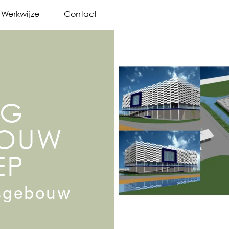
Werkwijze
Contact
NG
BOUW
EP
fsgebouw