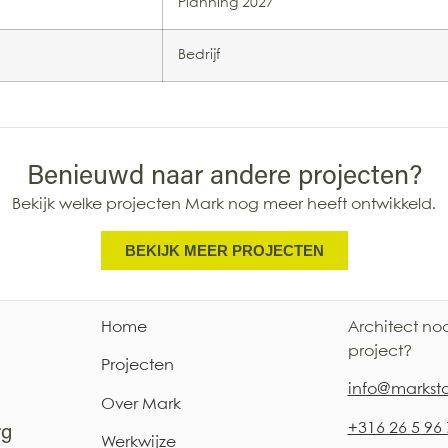
Planning 2027
Bedrijf
Benieuwd naar andere projecten?
Bekijk welke projecten Mark nog meer heeft ontwikkeld.
BEKIJK MEER PROJECTEN
Home
Architect no
project?
Projecten
i
nfo@marksta
Over Mark
+316 26 5 96
rg
Werkwijze