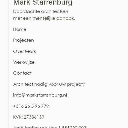
Mark Starrenburg
Doordachte architectuur
met een menselijke aanpak.
Home
Projecten
Over Mark
Werkwijze
Contact
Architect nodig voor uw project?
i
nfo@markstarrenburg.nl
+316 26 5 96 779
KVK: 27336139